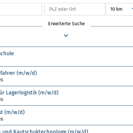
10 km
Erweiterte Suche
schule
tfahrer (m/w/d)
26
ür Lagerlogistik (m/w/d)
26
st (m/w/d)
26
f- und Kautschuktechnologe (m/w/d)