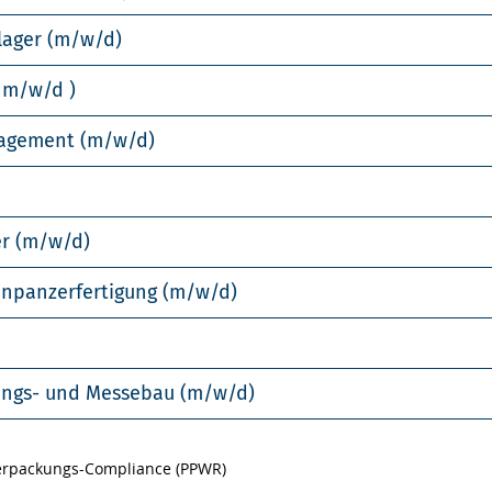
lager (m/w/d)
 m/w/d )
nagement (m/w/d)
er (m/w/d)
enpanzerfertigung (m/w/d)
llungs- und Messebau (m/w/d)
Verpackungs-Compliance (PPWR)