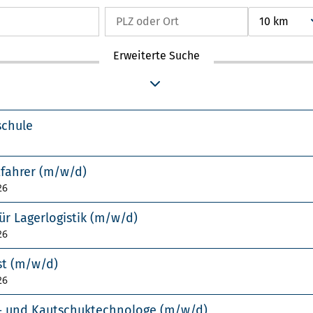
10 km
Erweiterte Suche
schule
tfahrer (m/w/d)
26
ür Lagerlogistik (m/w/d)
26
st (m/w/d)
26
f- und Kautschuktechnologe (m/w/d)