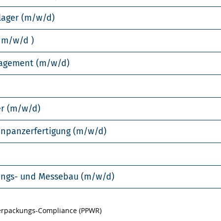
lager (m/w/d)
 m/w/d )
nagement (m/w/d)
er (m/w/d)
enpanzerfertigung (m/w/d)
llungs- und Messebau (m/w/d)
Verpackungs-Compliance (PPWR)