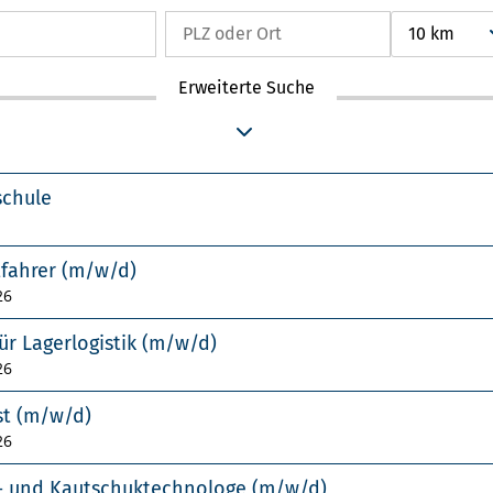
10 km
Erweiterte Suche
schule
tfahrer (m/w/d)
26
ür Lagerlogistik (m/w/d)
26
st (m/w/d)
26
f- und Kautschuktechnologe (m/w/d)