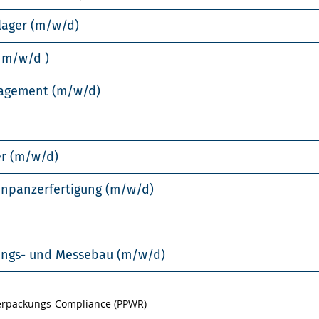
lager (m/w/d)
 m/w/d )
nagement (m/w/d)
er (m/w/d)
enpanzerfertigung (m/w/d)
llungs- und Messebau (m/w/d)
Verpackungs-Compliance (PPWR)