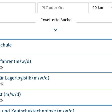
10 km
Erweiterte Suche
schule
tfahrer (m/w/d)
26
ür Lagerlogistik (m/w/d)
26
st (m/w/d)
26
f- und Kautschuktechnologe (m/w/d)