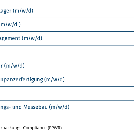
lager (m/w/d)
 m/w/d )
nagement (m/w/d)
er (m/w/d)
enpanzerfertigung (m/w/d)
llungs- und Messebau (m/w/d)
Verpackungs-Compliance (PPWR)