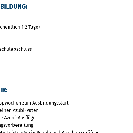
SBILDUNG:
chentlich 1-2 Tage)
schulabschluss
IR:
opwochen zum Ausbildungsstart
einen Azubi-Paten
e Azubi-Ausflüge
ngsvorbereitung
ute Leistungen in Schule und Abschlussprüfung