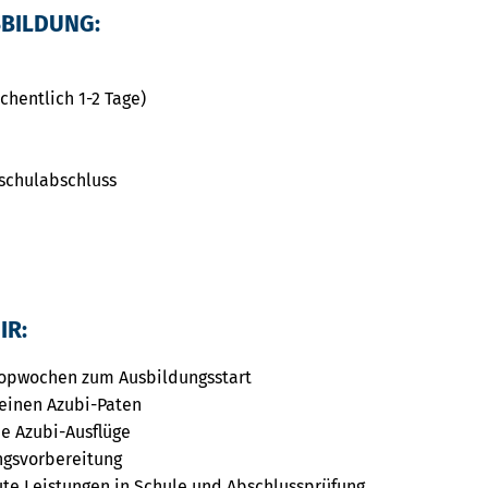
SBILDUNG:
chentlich 1-2 Tage)
schulabschluss
IR:
opwochen zum Ausbildungsstart
einen Azubi-Paten
e Azubi-Ausflüge
ngsvorbereitung
ute Leistungen in Schule und Abschlussprüfung