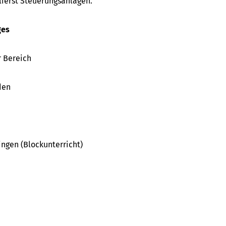
lierst Steuerungsanlagen.
ges
r Bereich
den
ngen (Blockunterricht)