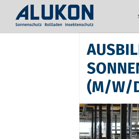
AUSBI
SONNE
(M/W/