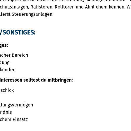
hutzanlagen, Raffstoren, Rolltoren und Ähnlichem kennen. W
lierst Steuerungsanlagen.
/SONSTIGES:
ges:
scher Bereich
dung
dkunden
Interessen solltest du mitbringen:
schick
ellungsvermögen
ändnis
ichem Einsatz