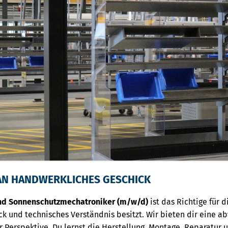
AN HANDWERKLICHES GESCHICK
und Sonnenschutzmechatroniker (m/w/d)
ist das Richtige für 
k und technisches Verständnis besitzt. Wir bieten dir eine a
er Perspektive. Du lernst die Herstellung, Montage, Reparatur