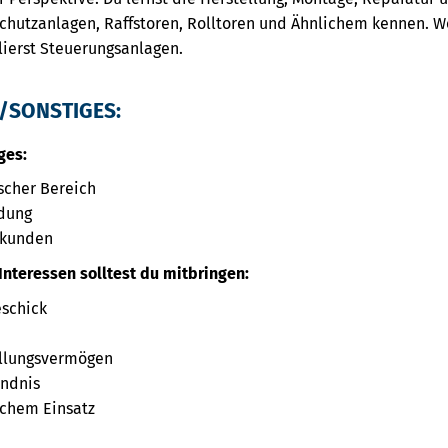
hutzanlagen, Raffstoren, Rolltoren und Ähnlichem kennen. W
lierst Steuerungsanlagen.
/SONSTIGES:
ges:
scher Bereich
dung
dkunden
Interessen solltest du mitbringen:
schick
ellungsvermögen
ändnis
ichem Einsatz