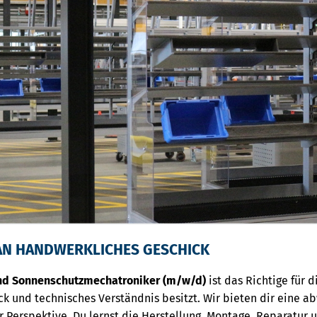
AN HANDWERKLICHES GESCHICK
und Sonnenschutzmechatroniker (m/w/d)
ist das Richtige für 
k und technisches Verständnis besitzt. Wir bieten dir eine a
er Perspektive. Du lernst die Herstellung, Montage, Reparatur