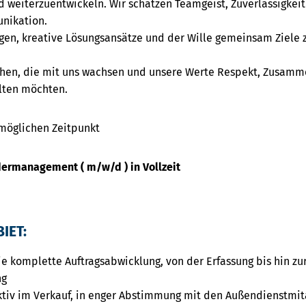
ld weiterzuentwickeln. Wir schätzen Teamgeist, Zuverlässigkei
nikation.
agen, kreative Lösungsansätze und der Wille gemeinsam Ziele z
hen, die mit uns wachsen und unsere Werte Respekt, Zusamme
lten möchten.
möglichen Zeitpunkt
dermanagement ( m/w/d ) in Vollzeit
IET:
 komplette Auftragsabwicklung, von der Erfassung bis hin zur
ng
ktiv im Verkauf, in enger Abstimmung mit den Außendienstmit