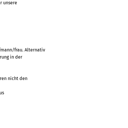
r unsere
fmann/frau. Alternativ
rung in der
ren nicht den
us