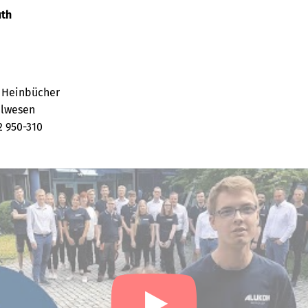
uth
 Heinbücher
alwesen
2 950-310