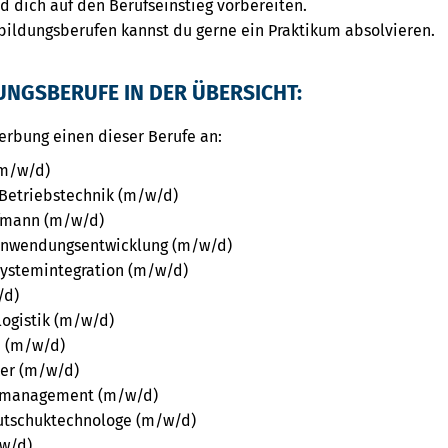
d dich auf den Berufseinstieg vorbereiten.
sbildungsberufen kannst du gerne ein Praktikum absolvieren.
NGSBERUFE IN DER ÜBERSICHT:
werbung einen dieser Berufe an:
(m/w/d)
r Betriebstechnik (m/w/d)
fmann (m/w/d)
Anwendungsentwicklung (m/w/d)
Systemintegration (m/w/d)
/d)
logistik (m/w/d)
n (m/w/d)
er (m/w/d)
omanagement (m/w/d)
autschuktechnologe (m/w/d)
w/d)