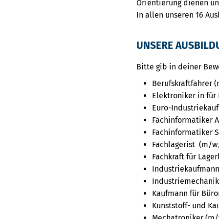
Orientierung dienen un
In allen unseren 16 Au
UNSERE AUSBILDU
Bitte gib in deiner Be
Berufskraftfahrer 
Elektroniker in fü
Euro-Industriekau
Fachinformatiker 
Fachinformatiker 
Fachlagerist (m/w
Fachkraft für Lager
Industriekaufman
Industriemechanik
Kaufmann für Bür
Kunststoff- und K
Mechatroniker (m/