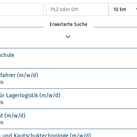
10 km
Erweiterte Suche
schule
tfahrer (m/w/d)
26
ür Lagerlogistik (m/w/d)
26
st (m/w/d)
26
f- und Kautschuktechnologe (m/w/d)