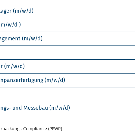
lager (m/w/d)
 m/w/d )
nagement (m/w/d)
er (m/w/d)
enpanzerfertigung (m/w/d)
llungs- und Messebau (m/w/d)
Verpackungs-Compliance (PPWR)