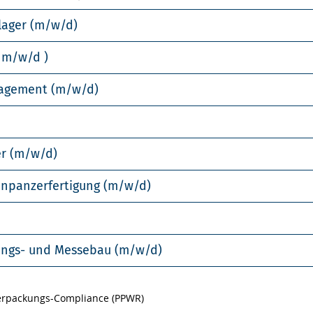
lager (m/w/d)
 m/w/d )
nagement (m/w/d)
er (m/w/d)
enpanzerfertigung (m/w/d)
llungs- und Messebau (m/w/d)
Verpackungs-Compliance (PPWR)