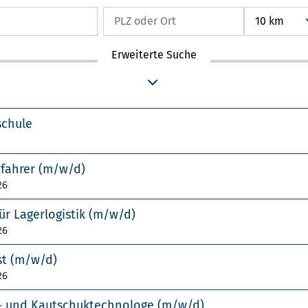
10 km
Erweiterte Suche
schule
tfahrer (m/w/d)
26
ür Lagerlogistik (m/w/d)
26
st (m/w/d)
26
f- und Kautschuktechnologe (m/w/d)