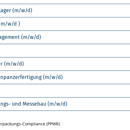
lager (m/w/d)
 m/w/d )
nagement (m/w/d)
er (m/w/d)
enpanzerfertigung (m/w/d)
llungs- und Messebau (m/w/d)
Verpackungs-Compliance (PPWR)