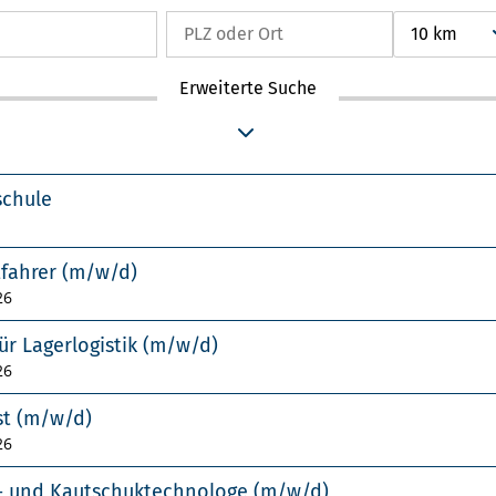
10 km
Erweiterte Suche
schule
tfahrer (m/w/d)
26
ür Lagerlogistik (m/w/d)
26
st (m/w/d)
26
f- und Kautschuktechnologe (m/w/d)