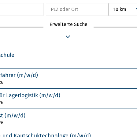
10 km
Erweiterte Suche
schule
tfahrer (m/w/d)
26
ür Lagerlogistik (m/w/d)
26
st (m/w/d)
26
f- und Kautschuktechnologe (m/w/d)