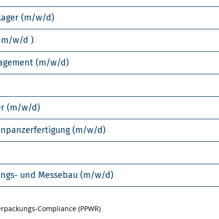
lager (m/w/d)
 m/w/d )
nagement (m/w/d)
er (m/w/d)
enpanzerfertigung (m/w/d)
llungs- und Messebau (m/w/d)
Verpackungs-Compliance (PPWR)