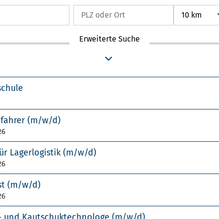
10 km
Erweiterte Suche
schule
tfahrer (m/w/d)
26
ür Lagerlogistik (m/w/d)
26
st (m/w/d)
26
f- und Kautschuktechnologe (m/w/d)