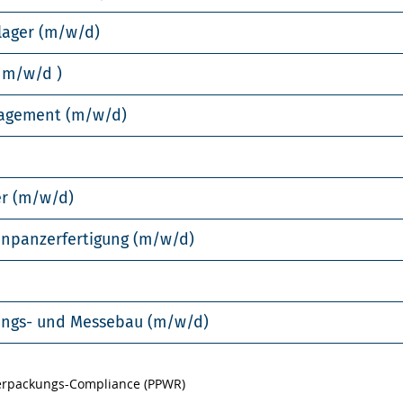
lager (m/w/d)
 m/w/d )
nagement (m/w/d)
er (m/w/d)
enpanzerfertigung (m/w/d)
llungs- und Messebau (m/w/d)
Verpackungs-Compliance (PPWR)