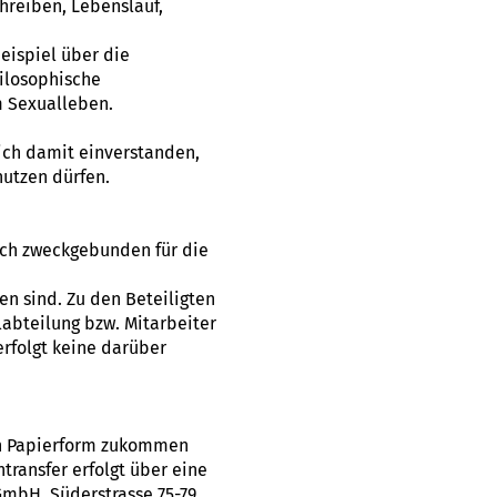
reiben, Lebenslauf,
eispiel über die
hilosophische
m Sexualleben.
lich damit einverstanden,
utzen dürfen.
ich zweckgebunden für die
n sind. Zu den Beteiligten
abteilung bzw. Mitarbeiter
erfolgt keine darüber
 in Papierform zukommen
ransfer erfolgt über eine
GmbH, Süderstrasse 75-79,