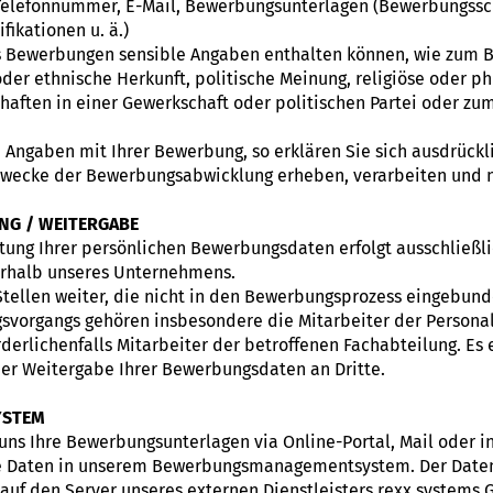
elefonnummer, E-Mail, Bewerbungsunterlagen (Bewerbungssch
ifikationen u. ä.)
ss Bewerbungen sensible Angaben enthalten können, wie zum B
oder ethnische Herkunft, politische Meinung, religiöse oder p
aften in einer Gewerkschaft oder politischen Partei oder zu
 Angaben mit Ihrer Bewerbung, so erklären Sie sich ausdrück
Zwecke der Bewerbungsabwicklung erheben, verarbeiten und n
NG / WEITERGABE
tung Ihrer persönlichen Bewerbungsdaten erfolgt ausschließl
erhalb unseres Unternehmens.
tellen weiter, die nicht in den Bewerbungsprozess eingebunde
organgs gehören insbesondere die Mitarbeiter der Personal
rderlichenfalls Mitarbeiter der betroffenen Fachabteilung. Es 
r Weitergabe Ihrer Bewerbungsdaten an Dritte.
YSTEM
uns Ihre Bewerbungsunterlagen via Online-Portal, Mail oder
hre Daten in unserem Bewerbungsmanagementsystem. Der Datent
auf den Server unseres externen Dienstleisters rexx systems 