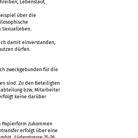
reiben, Lebenslauf,
eispiel über die
hilosophische
m Sexualleben.
lich damit einverstanden,
utzen dürfen.
ich zweckgebunden für die
n sind. Zu den Beteiligten
abteilung bzw. Mitarbeiter
erfolgt keine darüber
 in Papierform zukommen
ransfer erfolgt über eine
GmbH, Süderstrasse 75-79,