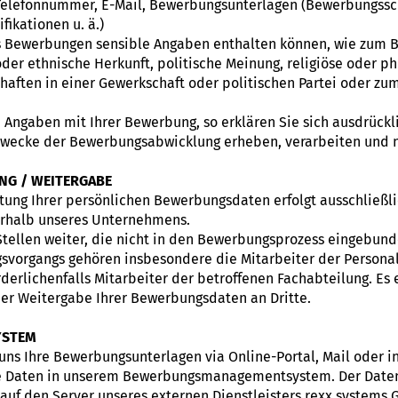
elefonnummer, E-Mail, Bewerbungsunterlagen (Bewerbungssch
ifikationen u. ä.)
ss Bewerbungen sensible Angaben enthalten können, wie zum B
oder ethnische Herkunft, politische Meinung, religiöse oder p
aften in einer Gewerkschaft oder politischen Partei oder zu
 Angaben mit Ihrer Bewerbung, so erklären Sie sich ausdrück
Zwecke der Bewerbungsabwicklung erheben, verarbeiten und n
NG / WEITERGABE
tung Ihrer persönlichen Bewerbungsdaten erfolgt ausschließl
erhalb unseres Unternehmens.
tellen weiter, die nicht in den Bewerbungsprozess eingebunde
organgs gehören insbesondere die Mitarbeiter der Personal
rderlichenfalls Mitarbeiter der betroffenen Fachabteilung. Es 
r Weitergabe Ihrer Bewerbungsdaten an Dritte.
YSTEM
uns Ihre Bewerbungsunterlagen via Online-Portal, Mail oder
hre Daten in unserem Bewerbungsmanagementsystem. Der Datent
auf den Server unseres externen Dienstleisters rexx systems 