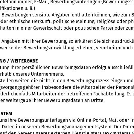
elefonnummer, E-Mail, Bewerbungsunterlagen (Bewerbungssch
ifikationen u. ä.)
ss Bewerbungen sensible Angaben enthalten können, wie zum B
oder ethnische Herkunft, politische Meinung, religiöse oder p
aften in einer Gewerkschaft oder politischen Partei oder zu
 Angaben mit Ihrer Bewerbung, so erklären Sie sich ausdrück
Zwecke der Bewerbungsabwicklung erheben, verarbeiten und n
NG / WEITERGABE
tung Ihrer persönlichen Bewerbungsdaten erfolgt ausschließl
erhalb unseres Unternehmens.
tellen weiter, die nicht in den Bewerbungsprozess eingebunde
organgs gehören insbesondere die Mitarbeiter der Personal
rderlichenfalls Mitarbeiter der betroffenen Fachabteilung. Es 
r Weitergabe Ihrer Bewerbungsdaten an Dritte.
YSTEM
uns Ihre Bewerbungsunterlagen via Online-Portal, Mail oder
hre Daten in unserem Bewerbungsmanagementsystem. Der Datent
auf den Server unseres externen Dienstleisters rexx systems 