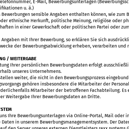
elefonnummer, E-Mail, Bewerbungsunterlagen (Bewerbungssch
ifikationen u. ä.)
ss Bewerbungen sensible Angaben enthalten können, wie zum B
oder ethnische Herkunft, politische Meinung, religiöse oder p
aften in einer Gewerkschaft oder politischen Partei oder zu
 Angaben mit Ihrer Bewerbung, so erklären Sie sich ausdrück
Zwecke der Bewerbungsabwicklung erheben, verarbeiten und n
NG / WEITERGABE
tung Ihrer persönlichen Bewerbungsdaten erfolgt ausschließl
erhalb unseres Unternehmens.
tellen weiter, die nicht in den Bewerbungsprozess eingebunde
organgs gehören insbesondere die Mitarbeiter der Personal
rderlichenfalls Mitarbeiter der betroffenen Fachabteilung. Es 
r Weitergabe Ihrer Bewerbungsdaten an Dritte.
YSTEM
uns Ihre Bewerbungsunterlagen via Online-Portal, Mail oder
hre Daten in unserem Bewerbungsmanagementsystem. Der Datent
auf den Server unseres externen Dienstleisters rexx systems 