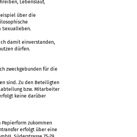
reiben, Lebenslauf,
eispiel über die
hilosophische
m Sexualleben.
lich damit einverstanden,
utzen dürfen.
ich zweckgebunden für die
n sind. Zu den Beteiligten
abteilung bzw. Mitarbeiter
erfolgt keine darüber
 in Papierform zukommen
ransfer erfolgt über eine
GmbH, Süderstrasse 75-79,