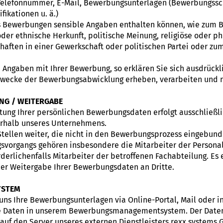
elefonnummer, E-Mail, Bewerbungsunterlagen (Bewerbungssch
ifikationen u. ä.)
ss Bewerbungen sensible Angaben enthalten können, wie zum B
oder ethnische Herkunft, politische Meinung, religiöse oder p
aften in einer Gewerkschaft oder politischen Partei oder zu
 Angaben mit Ihrer Bewerbung, so erklären Sie sich ausdrück
Zwecke der Bewerbungsabwicklung erheben, verarbeiten und n
NG / WEITERGABE
tung Ihrer persönlichen Bewerbungsdaten erfolgt ausschließl
erhalb unseres Unternehmens.
tellen weiter, die nicht in den Bewerbungsprozess eingebunde
organgs gehören insbesondere die Mitarbeiter der Personal
rderlichenfalls Mitarbeiter der betroffenen Fachabteilung. Es 
r Weitergabe Ihrer Bewerbungsdaten an Dritte.
YSTEM
uns Ihre Bewerbungsunterlagen via Online-Portal, Mail oder
hre Daten in unserem Bewerbungsmanagementsystem. Der Datent
auf den Server unseres externen Dienstleisters rexx systems 