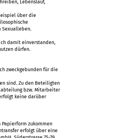
reiben, Lebenslauf,
eispiel über die
hilosophische
m Sexualleben.
lich damit einverstanden,
utzen dürfen.
ich zweckgebunden für die
n sind. Zu den Beteiligten
abteilung bzw. Mitarbeiter
erfolgt keine darüber
 in Papierform zukommen
ransfer erfolgt über eine
GmbH, Süderstrasse 75-79,