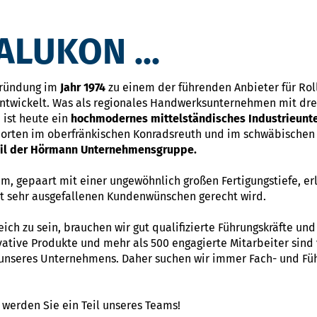
LUKON ...
Gründung im
Jahr 1974
zu einem der führenden Anbieter für Ro
ntwickelt. Was als regionales Handwerksunternehmen mit drei
 ist heute ein
hochmodernes mittelständisches Industrieun
dorten im oberfränkischen Konradsreuth und im schwäbischen 
eil der Hörmann Unternehmensgruppe.
m, gepaart mit einer ungewöhnlich großen Fertigungstiefe, er
bst sehr ausgefallenen Kundenwünschen gerecht wird.
ch zu sein, brauchen wir gut qualifizierte Führungskräfte un
ative Produkte und mehr als 500 engagierte Mitarbeiter sind 
 unseres Unternehmens. Daher suchen wir immer Fach- und Füh
werden Sie ein Teil unseres Teams!