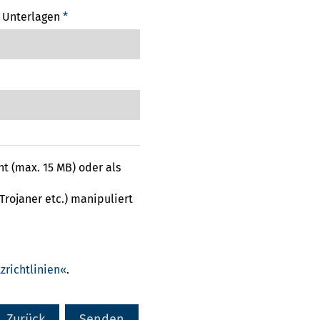
e Unterlagen
*
 (max. 15 MB) oder als
rojaner etc.) manipuliert
zrichtlinien
.
Zurück
Senden